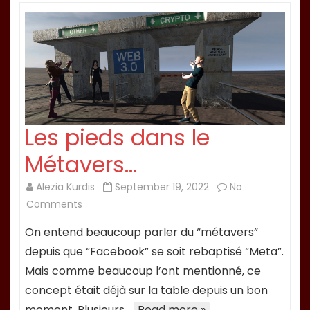
Why
It
Matters
Les pieds dans le
Métavers…
Alezia Kurdis
September 19, 2022
No
on
Comments
Les
On entend beaucoup parler du “métavers”
pieds
depuis que “Facebook” se soit rebaptisé “Meta”.
dans
Mais comme beaucoup l’ont mentionné, ce
le
concept était déjà sur la table depuis un bon
Métavers…
moment. Plusieurs…
Read more »