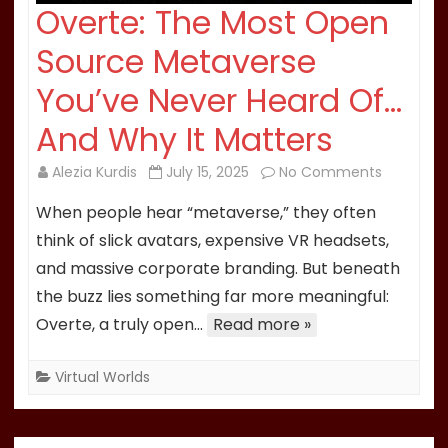
Overte: The Most Open
Source Metaverse
You’ve Never Heard Of…
And Why It Matters
on
Alezia Kurdis
July 15, 2025
No Comments
Overte:
When people hear “metaverse,” they often
The
think of slick avatars, expensive VR headsets,
Most
and massive corporate branding. But beneath
Open
the buzz lies something far more meaningful:
Source
Metavers
Overte, a truly open…
Read more »
You’ve
Never
Virtual Worlds
Heard
Of…
And